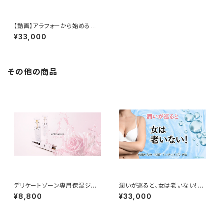
【動画】アラフォーから始める穴
ケア！バストアップが加速するア
¥33,000
ンチエイジング法
その他の商品
デリケートゾーン専用保湿ジェ
潤いが巡ると、女は老いない！4
ル アノワ心心
0歳からの“穴”活アンチエイジ
¥8,800
¥33,000
ング法